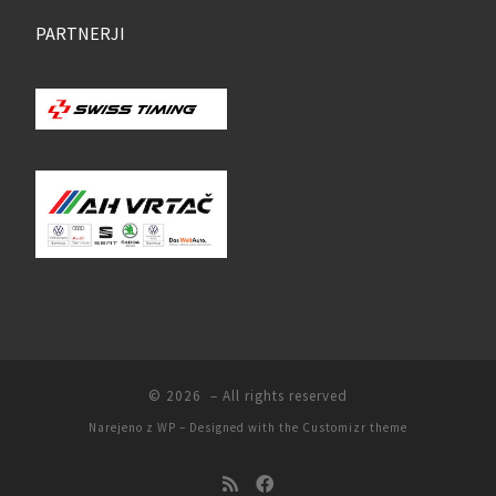
PARTNERJI
© 2026
– All rights reserved
Narejeno z
WP
– Designed with the
Customizr theme