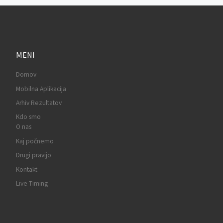
MENI
Domov
Mobilna Aplikacija
Arhiv Rezultatov
Kdo smo
O nas
Kaj počnemo
Drugi pravijo
Kontakt
Live Timing