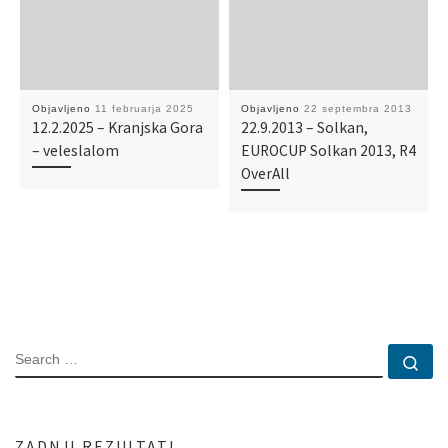
Objavljeno
11 februarja 2025
Objavljeno
22 septembra 2013
12.2.2025 – Kranjska Gora
22.9.2013 – Solkan,
– veleslalom
EUROCUP Solkan 2013, R4
OverAll
SEARCH
Se
ZADNJI REZULTATI