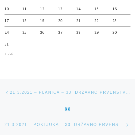
10
11
12
13
14
15
16
17
18
19
20
21
22
23
24
25
26
27
28
29
30
31
« Jul
Navigacija med prispevki
Previous post
21.3.2021 – PLANICA – 30. DRŽAVNO PRVENSTVO V TEKU ŠTAFETE EKIPNO – POKAL ARGETA JUNIOR
BACK TO POST LIST
Ne
21.3.2021 – POKLJUKA – 30. DRŽAVNO PRVENSTVO V TEKU – POKAL ARGETA JUNIOR – MARATON PROSTA TEHNIKA