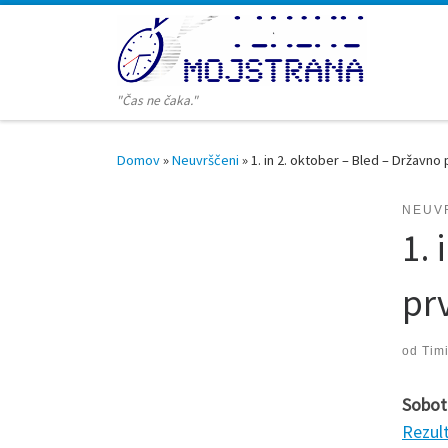
Skoči na vsebino
"Čas ne čaka."
Domov
»
Neuvrščeni
»
1. in 2. oktober – Bled – Državno
NEUV
1. 
pr
od
Tim
Sobot
Rezult