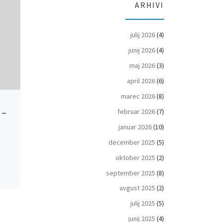
ARHIVI
julij 2026
(4)
junij 2026
(4)
maj 2026
(3)
april 2026
(6)
marec 2026
(8)
Objavljeno
10 februarja 2018
Objavljeno
5 mar
 –
10.2.2018 – 7. Pokal Bleda v
5.3.2021 – Kr
februar 2026
(7)
zimskem plavanju
DP Paraalpsk
januar 2026
(10)
december 2025
(5)
ZP_2018_Moski.pdf
Rezultati
oktober 2025
(2)
ZP_2018_Zenske.pdf
september 2025
(8)
avgust 2025
(2)
julij 2025
(5)
junij 2025
(4)