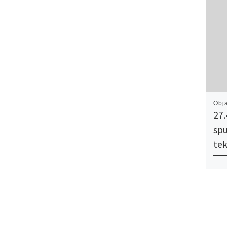
Obj
27.
spu
te