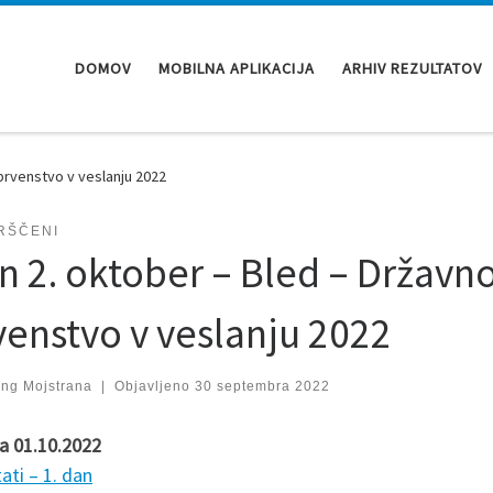
DOMOV
MOBILNA APLIKACIJA
ARHIV REZULTATOV
 prvenstvo v veslanju 2022
RŠČENI
in 2. oktober – Bled – Državn
venstvo v veslanju 2022
ing Mojstrana
|
Objavljeno
30 septembra 2022
a 01.10.2022
ati – 1. dan