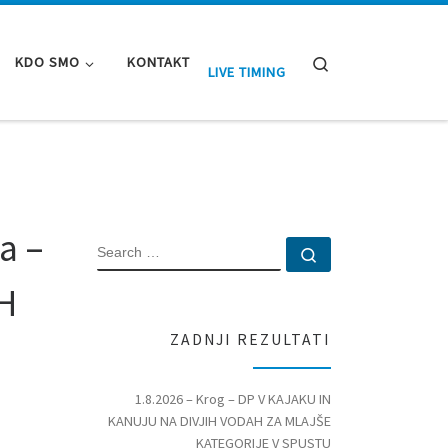
Search
KDO SMO
KONTAKT
LIVE TIMING
a –
SEARCH
Search …
H
ZADNJI REZULTATI
1.8.2026 – Krog – DP V KAJAKU IN
KANUJU NA DIVJIH VODAH ZA MLAJŠE
KATEGORIJE V SPUSTU