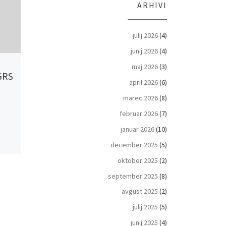
ARHIVI
julij 2026
(4)
junij 2026
(4)
Objavljeno
9 marca 2026
Objavljeno
30 ja
maj 2026
(3)
 GRS
10.3.2026 – Podkoren – FIS
30.1.2016 – 
april 2026
(6)
z
veleslalom
marec 2026
(8)
GS 1 : GS 2 :
februar 2026
(7)
telekom2016.pdf
januar 2026
(10)
december 2025
(5)
oktober 2025
(2)
september 2025
(8)
avgust 2025
(2)
julij 2025
(5)
junij 2025
(4)