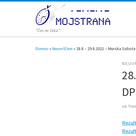
Skoči na vsebino
"Čas ne čaka."
Domov
»
Neuvrščeni
»
28.8 – 29.8.2021 – Murska Sobo
NEUV
28
DP
od
Tim
Rezul
Rezult