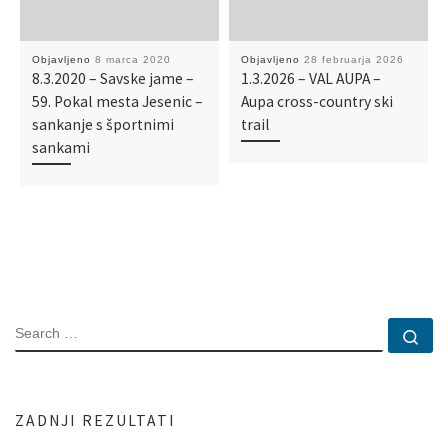
Objavljeno
8 marca 2020
Objavljeno
28 februarja 2026
8.3.2020 – Savske jame –
1.3.2026 – VAL AUPA –
59. Pokal mesta Jesenic –
Aupa cross-country ski
sankanje s športnimi
trail
sankami
SEARCH
Se
ZADNJI REZULTATI