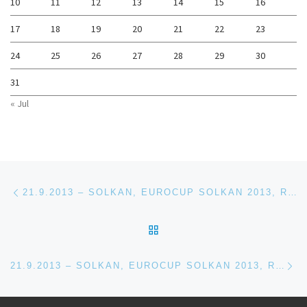
10
11
12
13
14
15
16
17
18
19
20
21
22
23
24
25
26
27
28
29
30
31
« Jul
Navigacija med prispevki
Previous post
21.9.2013 – SOLKAN, EUROCUP SOLKAN 2013, R6 H2H TREE
BACK TO POST LIST
Ne
21.9.2013 – SOLKAN, EUROCUP SOLKAN 2013, R6 SLALOM