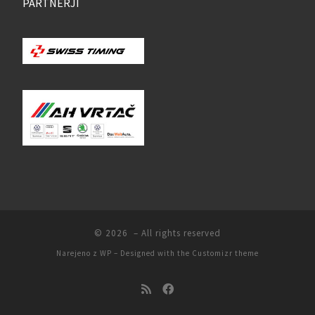
PARTNERJI
© 2026
– All rights reserved
Narejeno z
WP
– Designed with the
Customizr theme