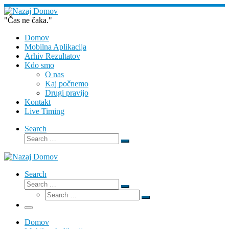
Skoči
na
"Čas ne čaka."
vsebino
Domov
Mobilna Aplikacija
Arhiv Rezultatov
Kdo smo
O nas
Kaj počnemo
Drugi pravijo
Kontakt
Live Timing
Search
Search
Search
…
Search
Search
Search
Search
…
Search
…
Meni
Domov