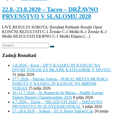
22.8.-23.8.2020 – Tacen – DRŽAVNO
PRVENSTVO V SLALOMU 2020
LIVE RESULTS SOBOTA: Rezultati Polfinale Results Open
KONČNI REZULTATI C-1 Ženske C-1 Moški K-1 Ženske K-1
Moški REZULTATI EKIPNO C-1 Moški Ekipno […]
Search
Search
…
Zadnji Rezultati
1.8.2026 – Krog – DP V KAJAKU IN KANUJU NA
DIVJIH VODAH ZA MLAJŠE KATEGORIJE V SPUSTU
31 julija 2026
27.7.2026 – Murska Sobota – POKAL MESTA MURSKA
SOBOTA V KAJAKU IN KANUJU NA MIRNIH
VODAH
25 julija 2026
10.-11.7.2026 – St. Ruprecht ob Murau – Paddle Europe
Slalom Masters Championships 2026
8 julija 2026
4.7.2026 – Tacen – “MLADI UPI 2026” – DRŽAVNO
PRVENSTVO IN SLOVENSKI POKAL
3 julija 2026
27.-28.6.2026 – Solkan – ECA Junior Slalom Cup
26 junija