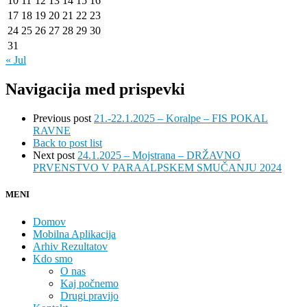
10
11
12
13
14
15
16
17
18
19
20
21
22
23
24
25
26
27
28
29
30
31
« Jul
Navigacija med prispevki
Previous post
21.-22.1.2025 – Koralpe – FIS POKAL
RAVNE
Back to post list
Next post
24.1.2025 – Mojstrana – DRŽAVNO
PRVENSTVO V PARAALPSKEM SMUČANJU 2024
MENI
Domov
Mobilna Aplikacija
Arhiv Rezultatov
Kdo smo
O nas
Kaj počnemo
Drugi pravijo