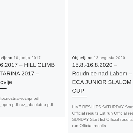
avljeno
10 junija 2017
Objavljeno
13 avgusta 2020
.6.2017 – HILL CLIMB
15.8.-16.8.2020 –
TARINA 2017 –
Roudnice nad Labem –
ovlje
ECA JUNIOR SLALOM
CUP
točnostna-vožnja.pdf
_open.pdf rez_absolutno.pdf
LIVE RESULTS SATURDAY Start 
Official results 1st run Official re
SUNDAY Start list Official results
run Official results