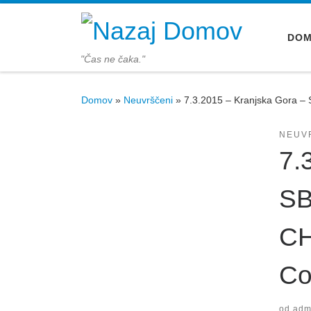
Skoči na vsebino
DO
"Čas ne čaka."
Domov
»
Neuvrščeni
»
7.3.2015 – Kranjska Gora
NEUV
7.
S
CH
Co
od
admi