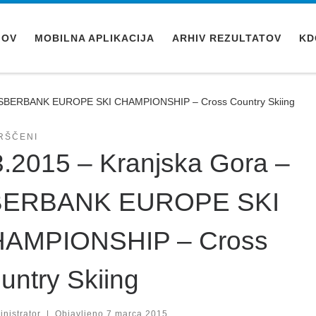
MOV
MOBILNA APLIKACIJA
ARHIV REZULTATOV
KD
 – SBERBANK EUROPE SKI CHAMPIONSHIP – Cross Country Skiing
RŠČENI
3.2015 – Kranjska Gora –
BERBANK EUROPE SKI
AMPIONSHIP – Cross
untry Skiing
nistrator
|
Objavljeno
7 marca 2015