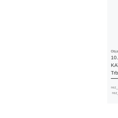
Obj
10
KA
Trb
rez_
rez