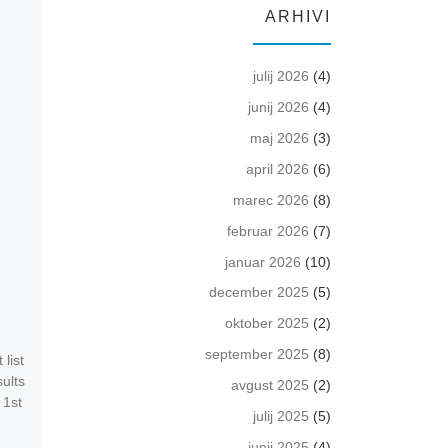
ARHIVI
julij 2026
(4)
junij 2026
(4)
maj 2026
(3)
april 2026
(6)
Objavljeno
11 februarja 2023
Objavljeno
10 fe
marec 2026
(8)
12.2.2023 – Pokljuka –
10.2.2018 – 
februar 2026
(7)
Državno prvenstvo 2023
Gora – 7.V
januar 2026
(10)
in Pokal ARGETA JUNIOR
LESARJEV
december 2025
(5)
– štafete mlajše kategorije
oktober 2025
(2)
rezultati – absolu
Elan
september 2025
(8)
list
Uradni rezultati
sults
avgust 2025
(2)
 1st
julij 2025
(5)
junij 2025
(4)