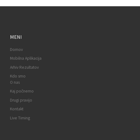
MENI
Domov
Mobilna Aplikacija
Arhiv Rezultatov
Kdo smo
O nas
Kaj počnemo
Drugi pravijo
Kontakt
Live Timing