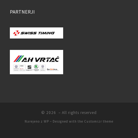
PARTNERJI
© 2026
– All rights reserved
Narejeno z
WP
– Designed with the
Customizr theme