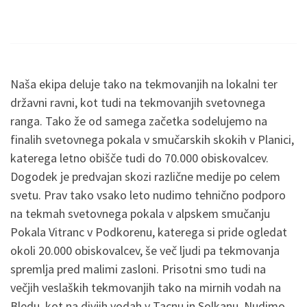
Naša ekipa deluje tako na tekmovanjih na lokalni ter
državni ravni, kot tudi na tekmovanjih svetovnega
ranga. Tako že od samega začetka sodelujemo na
finalih svetovnega pokala v smučarskih skokih v Planici,
katerega letno obišče tudi do 70.000 obiskovalcev.
Dogodek je predvajan skozi različne medije po celem
svetu. Prav tako vsako leto nudimo tehnično podporo
na tekmah svetovnega pokala v alpskem smučanju
Pokala Vitranc v Podkorenu, katerega si pride ogledat
okoli 20.000 obiskovalcev, še več ljudi pa tekmovanja
spremlja pred malimi zasloni. Prisotni smo tudi na
večjih veslaških tekmovanjih tako na mirnih vodah na
Bledu, kot na divjih vodah v Tacnu in Solkanu. Nudimo