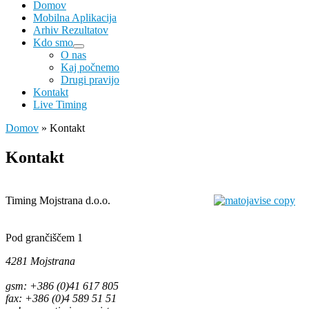
Domov
Mobilna Aplikacija
Arhiv Rezultatov
Kdo smo
O nas
Kaj počnemo
Drugi pravijo
Kontakt
Live Timing
Domov
»
Kontakt
Kontakt
Timing Mojstrana d.o.o.
Pod grančiščem 1
4281 Mojstrana
gsm: +386 (0)41 617 805
fax: +386 (0)4 589 51 51