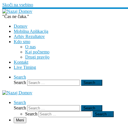
Skoči na vsebino
"Čas ne čaka."
Domov
Mobilna Aplikacija
Arhiv Rezultatov
Kdo smo
O nas
Kaj počnemo
Drugi pravijo
Kontakt
Live Timing
Search
Search
Search …
Search
Search
Search …
Search
Search …
Meni