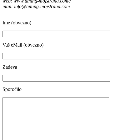
web: www.timing-mojstrana.come
mail: info@timing-mojstrana.com
Ime (obvezno)
Vaš eMail (obvezno)
Zadeva
Sporočilo