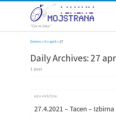
Skoči na vsebino
"Čas ne čaka."
Domov
»
0
»
april
»
27
Daily Archives:
27 apr
1 post
NEUVRŠČENI
27.4.2021 – Tacen – Izbirn