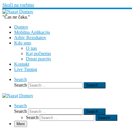
Skoči na vsebino
"Čas ne čaka."
Domov
Mobilna Aplikacija
Arhiv Rezultatov
Kdo smo
O nas
Kaj počnemo
Drugi pravijo
Kontakt
Live Timing
Search
Search
Search …
Search
Search
Search …
Search
Search …
Meni