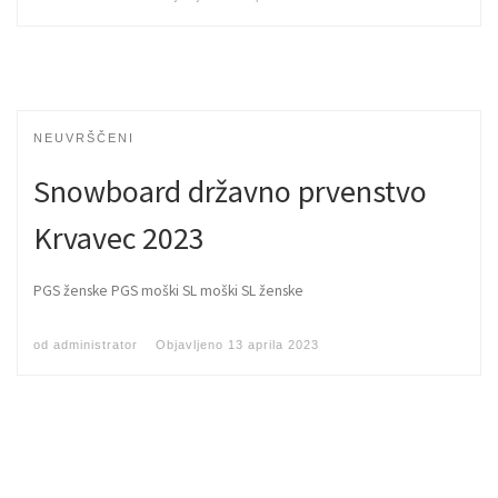
NEUVRŠČENI
Snowboard državno prvenstvo
Krvavec 2023
PGS ženske PGS moški SL moški SL ženske
od
administrator
Objavljeno
13 aprila 2023