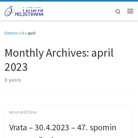
Skoči na vsebino
Search
Men
Domov
»
0
»
april
Monthly Archives:
april
2023
8 posts
NEUVRŠČENI
Vrata – 30.4.2023 – 47. spomin