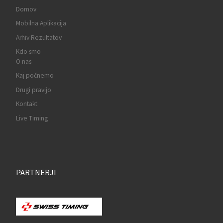
Domov
Mobilna Aplikacija
Arhiv Rezultatov
Kdo smo
O nas
Kaj počnemo
Drugi pravijo
Kontakt
Live Timing
PARTNERJI