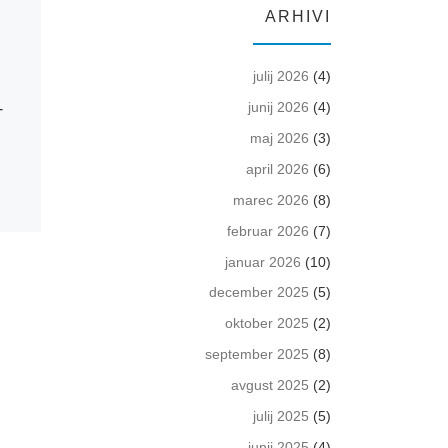
ARHIVI
julij 2026
(4)
Objavljeno
14 aprila 2023
Objavljeno
20 jul
–
15.4.2023 – Osilnica –
21.7.2024 –
junij 2026
(4)
Izbirna tekma v kajaku in
Sobota – P
maj 2026
(3)
kanuju – Klasični spust
MURSKA SO
april 2026
(6)
KAJAKU IN 
marec 2026
(8)
Spust rezultati
MIRNIH VO
februar 2026
(7)
januar 2026
(10)
TEKMA ZA SLOV
december 2025
(5)
SPRINTU NA MI
STARTNE LISTE 
oktober 2025
(2)
zadnja REZULTA
september 2025
(8)
REZULTATI
avgust 2025
(2)
julij 2025
(5)
junij 2025
(4)