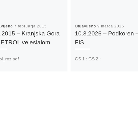
avljeno
7 februarja 2015
Objavljeno
9 marca 2026
2.2015 – Kranjska Gora
10.3.2026 – Podkoren 
PETROL veleslalom
FIS
ol_rez.pdf
GS 1 : GS 2 :