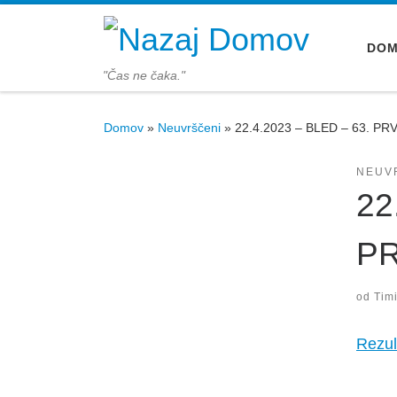
Skoči na vsebino
DO
"Čas ne čaka."
Domov
»
Neuvrščeni
»
22.4.2023 – BLED – 63. 
NEUV
22
P
od
Tim
Rezul