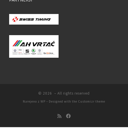
© 2026
– All rights reserved
Narejeno z
WP
– Designed with the
Customizr theme