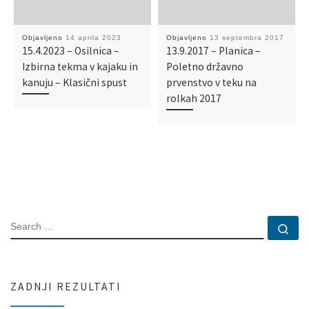
Objavljeno
14 aprila 2023
Objavljeno
13 septembra 2017
15.4.2023 – Osilnica –
13.9.2017 – Planica –
Izbirna tekma v kajaku in
Poletno državno
kanuju – Klasični spust
prvenstvo v teku na
rolkah 2017
SEARCH
Se
ZADNJI REZULTATI