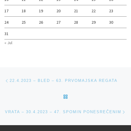
17
18
19
20
21
22
23
24
25
26
27
28
29
30
31
« Jul
Navigacija med prispevki
Previous post
22.4.2023 – BLED – 63. PRVOMAJSKA REGATA
BACK TO POST LIST
Ne
VRATA – 30.4.2023 – 47. SPOMIN PONESREČENIM