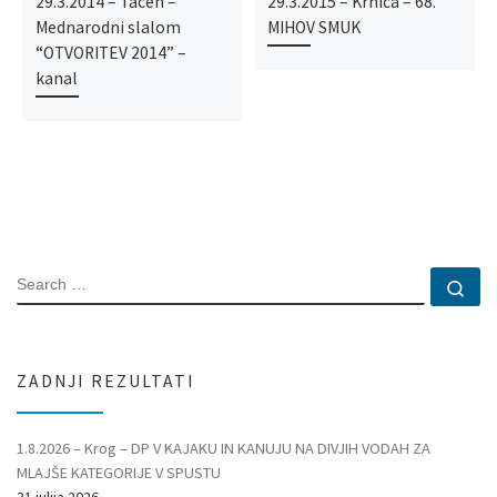
29.3.2014 – Tacen –
29.3.2015 – Krnica – 68.
Mednarodni slalom
MIHOV SMUK
“OTVORITEV 2014” –
kanal
SEARCH
Se
ZADNJI REZULTATI
1.8.2026 – Krog – DP V KAJAKU IN KANUJU NA DIVJIH VODAH ZA
MLAJŠE KATEGORIJE V SPUSTU
31 julija 2026