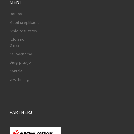
MENI
Domov
Mobilna Aplikacija
Arhiv Rezultatov
Kdo smo
O nas
Kaj počnemo
Drugi pravijo
Kontakt
Live Timing
PARTNERJI