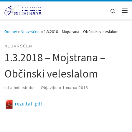
Skoči na vsebino
Search
Men
Domov
»
Neuvrščeni
»
1.3.2018 – Mojstrana – Občinski veleslalom
NEUVRŠČENI
1.3.2018 – Mojstrana –
Občinski veleslalom
od
administrator
|
Objavljeno
1 marca 2018
rezultati.pdf