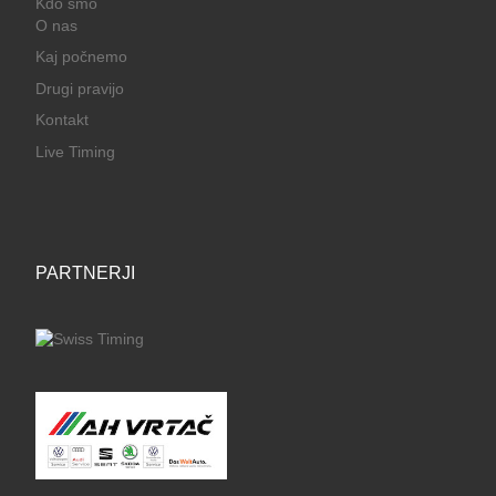
Kdo smo
O nas
Kaj počnemo
Drugi pravijo
Kontakt
Live Timing
PARTNERJI