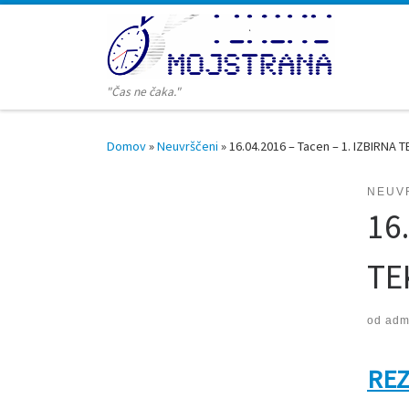
Skoči na vsebino
"Čas ne čaka."
Domov
»
Neuvrščeni
»
16.04.2016 – Tacen – 1. IZBIRNA 
NEUV
16
TE
od
admi
REZ