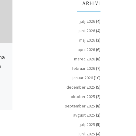
ARHIVI
julij 2026
(4)
junij 2026
(4)
maj 2026
(3)
april 2026
(6)
Objavljeno
12 marca 2017
Objavljeno
7 sep
na
12.3.2017 – Kranjska Gora –
07.09.2014 – 
marec 2026
(8)
m
Pokal RAUCH – Državno
Slovenski pok
februar 2026
(7)
prvenstvo – veleslalom U12
za mlajše kat
januar 2026
(10)
december 2025
(5)
rezD01_cce.pdf rezD01_cci.pdf
K1W.pdf predtekmo
oktober 2025
(2)
C1W.pdf C2M.pdf 
september 2025
(8)
avgust 2025
(2)
julij 2025
(5)
junij 2025
(4)