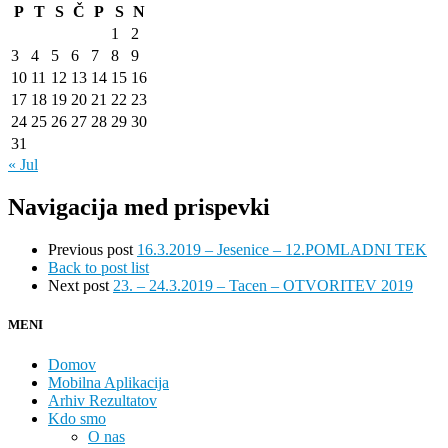
P
T
S
Č
P
S
N
1
2
3
4
5
6
7
8
9
10
11
12
13
14
15
16
17
18
19
20
21
22
23
24
25
26
27
28
29
30
31
« Jul
Navigacija med prispevki
Previous post
16.3.2019 – Jesenice – 12.POMLADNI TEK
Back to post list
Next post
23. – 24.3.2019 – Tacen – OTVORITEV 2019
MENI
Domov
Mobilna Aplikacija
Arhiv Rezultatov
Kdo smo
O nas