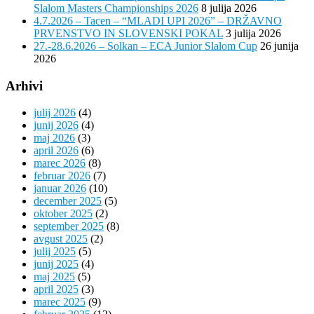
Slalom Masters Championships 2026
8 julija 2026
4.7.2026 – Tacen – “MLADI UPI 2026” – DRŽAVNO
PRVENSTVO IN SLOVENSKI POKAL
3 julija 2026
27.-28.6.2026 – Solkan – ECA Junior Slalom Cup
26 junija
2026
Arhivi
julij 2026
(4)
junij 2026
(4)
maj 2026
(3)
april 2026
(6)
marec 2026
(8)
februar 2026
(7)
januar 2026
(10)
december 2025
(5)
oktober 2025
(2)
september 2025
(8)
avgust 2025
(2)
julij 2025
(5)
junij 2025
(4)
maj 2025
(5)
april 2025
(3)
marec 2025
(9)