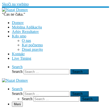
Skoči na vsebino
"Čas ne čaka."
Domov
Mobilna Aplikacija
Arhiv Rezultatov
Kdo smo
O nas
Kaj počnemo
Drugi pravijo
Kontakt
Live Timing
Search
Search
Search …
Search
Search
Search …
Search
Search …
Meni