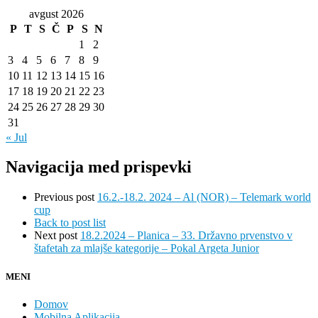
avgust 2026
P
T
S
Č
P
S
N
1
2
3
4
5
6
7
8
9
10
11
12
13
14
15
16
17
18
19
20
21
22
23
24
25
26
27
28
29
30
31
« Jul
Navigacija med prispevki
Previous post
16.2.-18.2. 2024 – Al (NOR) – Telemark world
cup
Back to post list
Next post
18.2.2024 – Planica – 33. Državno prvenstvo v
štafetah za mlajše kategorije – Pokal Argeta Junior
MENI
Domov
Mobilna Aplikacija