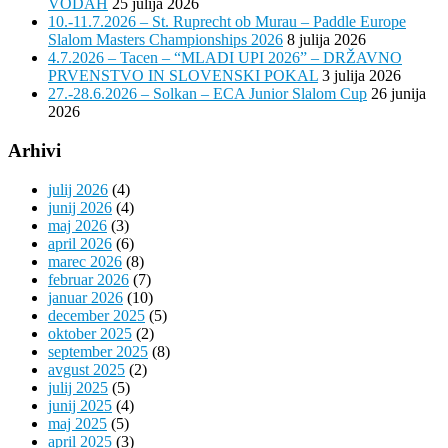
VODAH
25 julija 2026
10.-11.7.2026 – St. Ruprecht ob Murau – Paddle Europe
Slalom Masters Championships 2026
8 julija 2026
4.7.2026 – Tacen – “MLADI UPI 2026” – DRŽAVNO
PRVENSTVO IN SLOVENSKI POKAL
3 julija 2026
27.-28.6.2026 – Solkan – ECA Junior Slalom Cup
26 junija
2026
Arhivi
julij 2026
(4)
junij 2026
(4)
maj 2026
(3)
april 2026
(6)
marec 2026
(8)
februar 2026
(7)
januar 2026
(10)
december 2025
(5)
oktober 2025
(2)
september 2025
(8)
avgust 2025
(2)
julij 2025
(5)
junij 2025
(4)
maj 2025
(5)
april 2025
(3)