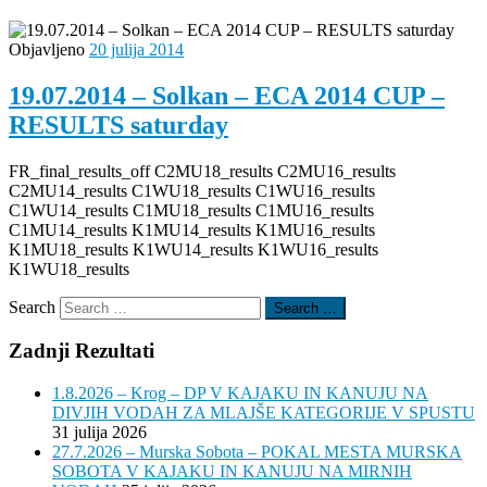
Objavljeno
20 julija 2014
19.07.2014 – Solkan – ECA 2014 CUP –
RESULTS saturday
FR_final_results_off C2MU18_results C2MU16_results
C2MU14_results C1WU18_results C1WU16_results
C1WU14_results C1MU18_results C1MU16_results
C1MU14_results K1MU14_results K1MU16_results
K1MU18_results K1WU14_results K1WU16_results
K1WU18_results
Search
Search …
Zadnji Rezultati
1.8.2026 – Krog – DP V KAJAKU IN KANUJU NA
DIVJIH VODAH ZA MLAJŠE KATEGORIJE V SPUSTU
31 julija 2026
27.7.2026 – Murska Sobota – POKAL MESTA MURSKA
SOBOTA V KAJAKU IN KANUJU NA MIRNIH