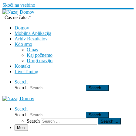
Skoči na vsebino
"Čas ne čaka."
Domov
Mobilna Aplikacija
Arhiv Rezultatov
Kdo smo
O nas
Kaj počnemo
Drugi pravijo
Kontakt
Live Timing
Search
Search
Search …
Search
Search
Search …
Search
Search …
Meni