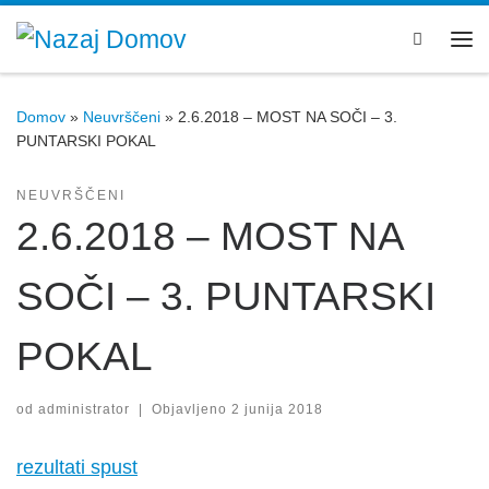
Skoči na vsebino
Search
Men
Domov
»
Neuvrščeni
»
2.6.2018 – MOST NA SOČI – 3.
PUNTARSKI POKAL
NEUVRŠČENI
2.6.2018 – MOST NA
SOČI – 3. PUNTARSKI
POKAL
od
administrator
|
Objavljeno
2 junija 2018
rezultati spust