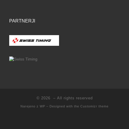
PARTNERJI
© 2026
– All rights reserved
Narejeno z
WP
– Designed with the
Customizr theme