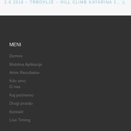
2.6.2018 – TRBOVLJE – HILL CLIMB KATARINA 2018
MENI
Domov
Mobilna Aplikacija
Arhiv Rezultatov
Kdo smo
O nas
Kaj počnemo
Drugi pravijo
Kontakt
Live Timing