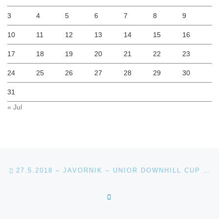
3
4
5
6
7
8
9
10
11
12
13
14
15
16
17
18
19
20
21
22
23
24
25
26
27
28
29
30
31
« Jul
Navigacija med prispevki
Previous post
27.5.2018 – JAVORNIK – UNIOR DOWNHILL CUP 2018
BACK TO POST LIST
Ne