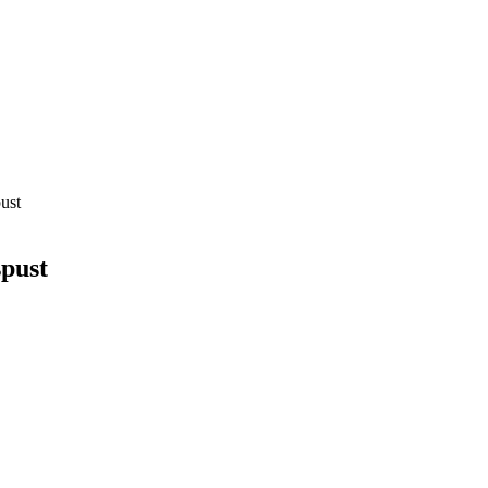
ust
spust