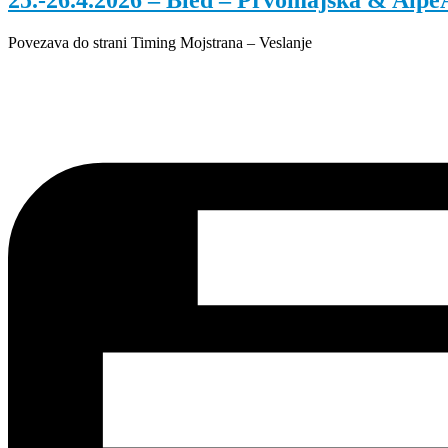
25.-26.4.2026 – Bled – Prvomajska & Alpe
Povezava do strani Timing Mojstrana – Veslanje