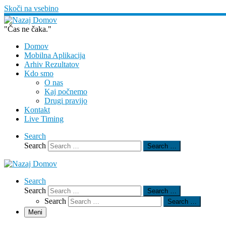
Skoči na vsebino
"Čas ne čaka."
Domov
Mobilna Aplikacija
Arhiv Rezultatov
Kdo smo
O nas
Kaj počnemo
Drugi pravijo
Kontakt
Live Timing
Search
Search
Search …
Search
Search
Search …
Search
Search …
Meni