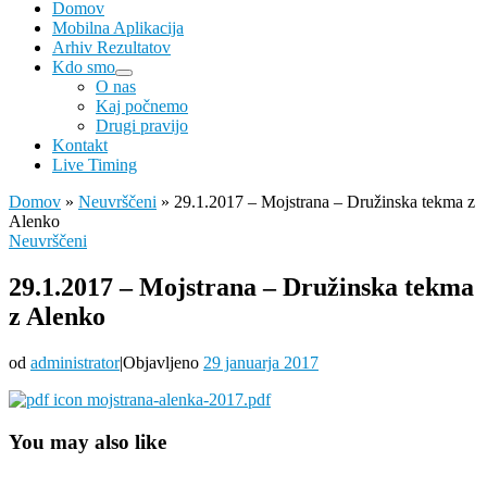
Domov
Mobilna Aplikacija
Arhiv Rezultatov
Kdo smo
O nas
Kaj počnemo
Drugi pravijo
Kontakt
Live Timing
Domov
»
Neuvrščeni
»
29.1.2017 – Mojstrana – Družinska tekma z
Alenko
Neuvrščeni
29.1.2017 – Mojstrana – Družinska tekma
z Alenko
od
administrator
|
Objavljeno
29 januarja 2017
mojstrana-alenka-2017.pdf
You may also like