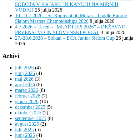
SOBOTA V KAJAKU IN KANUJU NA MIRNIH
VODAH
25 julija 2026
10.-11.7.2026 – St. Ruprecht ob Murau – Paddle Europe
Slalom Masters Championships 2026
8 julija 2026
4.7.2026 – Tacen – “MLADI UPI 2026” – DRŽAVNO
PRVENSTVO IN SLOVENSKI POKAL
3 julija 2026
27.-28.6.2026 – Solkan – ECA Junior Slalom Cup
26 junija
2026
Arhivi
julij 2026
(4)
junij 2026
(4)
maj 2026
(3)
april 2026
(6)
marec 2026
(8)
februar 2026
(7)
januar 2026
(10)
december 2025
(5)
oktober 2025
(2)
september 2025
(8)
avgust 2025
(2)
julij 2025
(5)
junij 2025
(4)