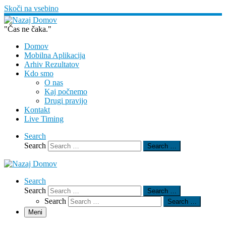
Skoči na vsebino
"Čas ne čaka."
Domov
Mobilna Aplikacija
Arhiv Rezultatov
Kdo smo
O nas
Kaj počnemo
Drugi pravijo
Kontakt
Live Timing
Search
Search
Search …
Search
Search
Search …
Search
Search …
Meni