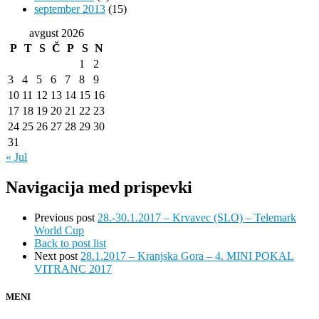
september 2013
(15)
avgust 2026
P
T
S
Č
P
S
N
1
2
3
4
5
6
7
8
9
10
11
12
13
14
15
16
17
18
19
20
21
22
23
24
25
26
27
28
29
30
31
« Jul
Navigacija med prispevki
Previous post
28.-30.1.2017 – Krvavec (SLO) – Telemark
World Cup
Back to post list
Next post
28.1.2017 – Kranjska Gora – 4. MINI POKAL
VITRANC 2017
MENI