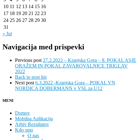
10
11
12
13
14
15
16
17
18
19
20
21
22
23
24
25
26
27
28
29
30
31
« Jul
Navigacija med prispevki
Previous post
27.2.2022 – Kranjska Gora – 8. POKAL ASJE
ORAŽEM IN POKAL ZAVAROVALNICE TRIGLAV
2022
Back to post list
Next post
6.3.2022 -Kranjska Gora – POKAL VN
NORDICA DOBERMANN v VSL za U12
MENI
Domov
Mobilna Aplikacija
Arhiv Rezultatov
Kdo smo
O nas