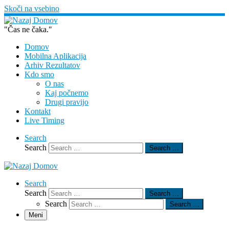
Skoči na vsebino
"Čas ne čaka."
Domov
Mobilna Aplikacija
Arhiv Rezultatov
Kdo smo
O nas
Kaj počnemo
Drugi pravijo
Kontakt
Live Timing
Search
Search
Search …
Search
Search
Search …
Search
Search …
Meni