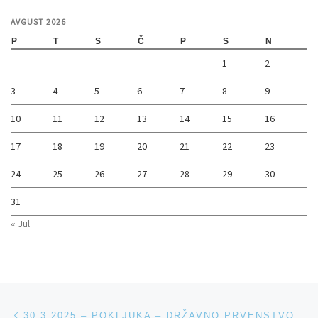
AVGUST 2026
P
T
S
Č
P
S
N
1
2
3
4
5
6
7
8
9
10
11
12
13
14
15
16
17
18
19
20
21
22
23
24
25
26
27
28
29
30
31
« Jul
Navigacija med prispevki
Previous post
30.3.2025 – POKLJUKA – DRŽAVNO PRVENSTVO V MARATONU ZA ODRASLE KATEGORIJE – POSAMIČNI ŠTART – KLASIČNA TEHNIKA