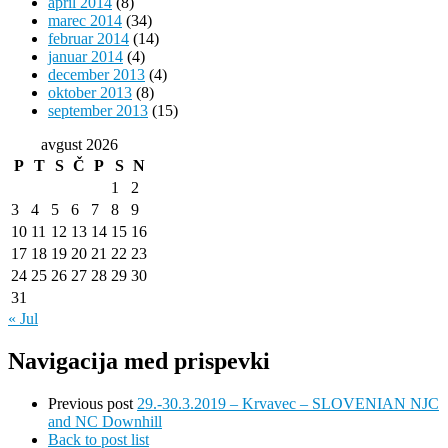
april 2014
(8)
marec 2014
(34)
februar 2014
(14)
januar 2014
(4)
december 2013
(4)
oktober 2013
(8)
september 2013
(15)
avgust 2026
P
T
S
Č
P
S
N
1
2
3
4
5
6
7
8
9
10
11
12
13
14
15
16
17
18
19
20
21
22
23
24
25
26
27
28
29
30
31
« Jul
Navigacija med prispevki
Previous post
29.-30.3.2019 – Krvavec – SLOVENIAN NJC
and NC Downhill
Back to post list