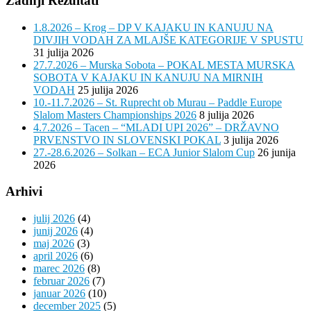
Zadnji Rezultati
1.8.2026 – Krog – DP V KAJAKU IN KANUJU NA
DIVJIH VODAH ZA MLAJŠE KATEGORIJE V SPUSTU
31 julija 2026
27.7.2026 – Murska Sobota – POKAL MESTA MURSKA
SOBOTA V KAJAKU IN KANUJU NA MIRNIH
VODAH
25 julija 2026
10.-11.7.2026 – St. Ruprecht ob Murau – Paddle Europe
Slalom Masters Championships 2026
8 julija 2026
4.7.2026 – Tacen – “MLADI UPI 2026” – DRŽAVNO
PRVENSTVO IN SLOVENSKI POKAL
3 julija 2026
27.-28.6.2026 – Solkan – ECA Junior Slalom Cup
26 junija
2026
Arhivi
julij 2026
(4)
junij 2026
(4)
maj 2026
(3)
april 2026
(6)
marec 2026
(8)
februar 2026
(7)
januar 2026
(10)
december 2025
(5)