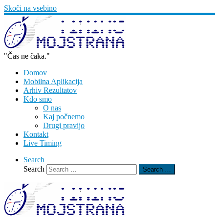
Skoči na vsebino
"Čas ne čaka."
Domov
Mobilna Aplikacija
Arhiv Rezultatov
Kdo smo
O nas
Kaj počnemo
Drugi pravijo
Kontakt
Live Timing
Search
Search
Search …