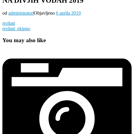
NA DIVJIH VODAH 2019
od
administrator
|
Objavljeno
6 aprila 2019
rezltati
rezltati_ekipno
You may also like