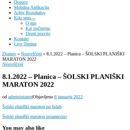
Domov
Mobilna Aplikacija
Arhiv Rezultatov
Kdo smo
O nas
Kaj počnemo
Drugi pravijo
Kontakt
Live Timing
Domov
»
Neuvrščeni
»
8.1.2022 – Planica – ŠOLSKI PLANIŠKI
MARATON 2022
Neuvrščeni
8.1.2022 – Planica – ŠOLSKI PLANIŠKI
MARATON 2022
od
administrator
|
Objavljeno
8 januarja 2022
Šolski planiški maraton po šolah
Šolski planiški maraton posamezno
You may also like