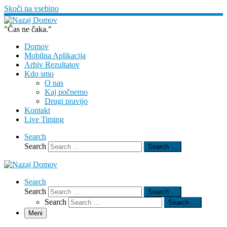
Skoči na vsebino
"Čas ne čaka."
Domov
Mobilna Aplikacija
Arhiv Rezultatov
Kdo smo
O nas
Kaj počnemo
Drugi pravijo
Kontakt
Live Timing
Search
Search
Search …
Search
Search
Search …
Search
Search …
Meni