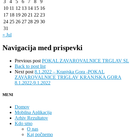
3
4
5
6
7
8
9
10
11
12
13
14
15
16
17
18
19
20
21
22
23
24
25
26
27
28
29
30
31
« Jul
Navigacija med prispevki
Previous post
POKAL ZAVAROVALNICE TRGLAV SL
Back to post list
Next post
8.1.2022 – Kranjska Gora -POKAL
ZAVAROVALNICE TRIGLAV KRANJSKA GORA
8.1.2022-9.1.2022
MENI
Domov
Mobilna Aplikacija
Arhiv Rezultatov
Kdo smo
O nas
Kaj počnemo