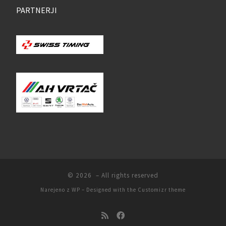
PARTNERJI
© 2026
– All rights reserved
Narejeno z
WP
– Designed with the
Customizr theme