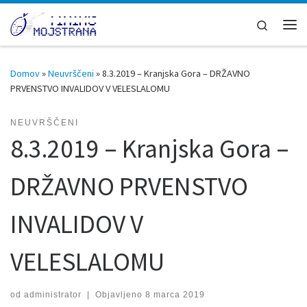
Skoči na vsebino
Search
Men
Domov
»
Neuvrščeni
»
8.3.2019 – Kranjska Gora – DRŽAVNO
PRVENSTVO INVALIDOV V VELESLALOMU
NEUVRŠČENI
8.3.2019 – Kranjska Gora –
DRŽAVNO PRVENSTVO
INVALIDOV V
VELESLALOMU
od
administrator
|
Objavljeno
8 marca 2019