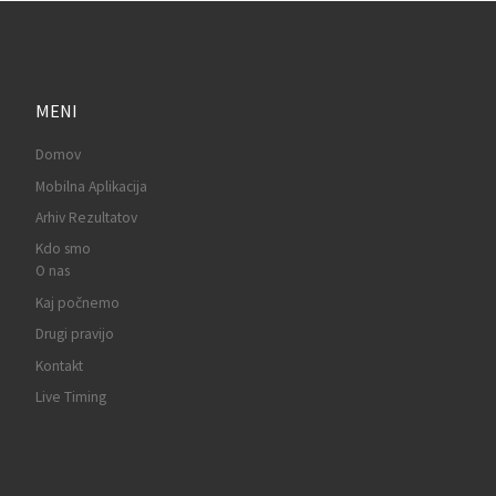
MENI
Domov
Mobilna Aplikacija
Arhiv Rezultatov
Kdo smo
O nas
Kaj počnemo
Drugi pravijo
Kontakt
Live Timing