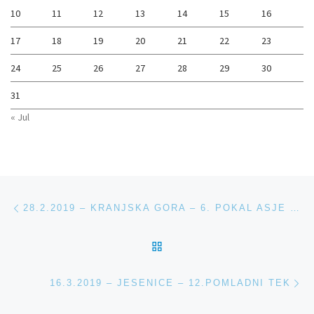
10
11
12
13
14
15
16
17
18
19
20
21
22
23
24
25
26
27
28
29
30
31
« Jul
Navigacija med prispevki
Previous post
28.2.2019 – KRANJSKA GORA – 6. POKAL ASJE ORAŽEM – VELESLALOM
BACK TO POST LIST
Ne
16.3.2019 – JESENICE – 12.POMLADNI TEK