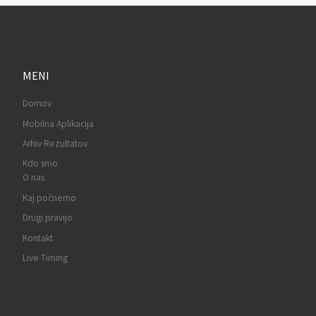
MENI
Domov
Mobilna Aplikacija
Arhiv Rezultatov
Kdo smo
O nas
Kaj počnemo
Drugi pravijo
Kontakt
Live Timing