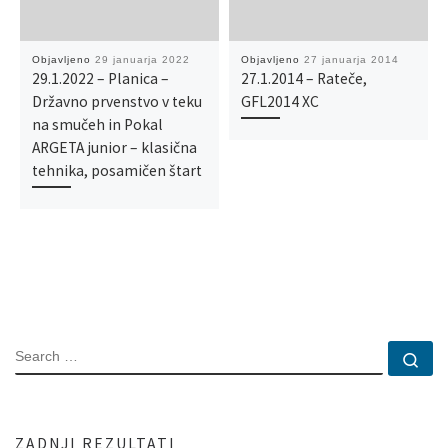
Objavljeno
29 januarja 2022
Objavljeno
27 januarja 2014
29.1.2022 – Planica –
27.1.2014 – Rateče,
Državno prvenstvo v teku
GFL2014 XC
na smučeh in Pokal
ARGETA junior – klasična
tehnika, posamičen štart
SEARCH
Se
ZADNJI REZULTATI