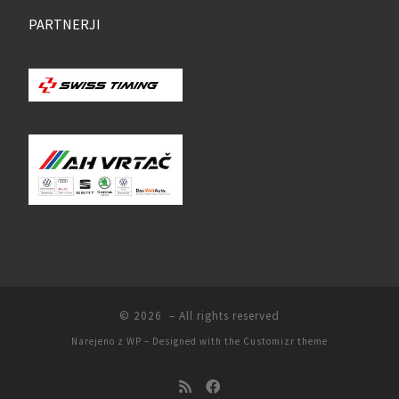
PARTNERJI
© 2026
– All rights reserved
Narejeno z
WP
– Designed with the
Customizr theme