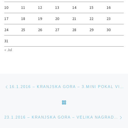
10
11
12
13
14
15
16
17
18
19
20
21
22
23
24
25
26
27
28
29
30
31
« Jul
Navigacija med prispevki
Previous post
16.1.2016 – KRANJSKA GORA – 3.MINI POKAL VITRANC – DOLGA PROGA
BACK TO POST LIST
Ne
23.1.2016 – KRANJSKA GORA – VELIKA NAGRADA RAUCH – SLALOM U14