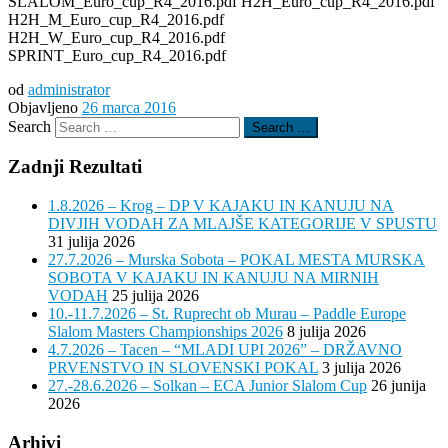
SLALOM_Euro_cup_R4_2016.pdf H2H_Euro_cup_R4_2016.pdf
H2H_M_Euro_cup_R4_2016.pdf
H2H_W_Euro_cup_R4_2016.pdf
SPRINT_Euro_cup_R4_2016.pdf
od
administrator
Objavljeno
26 marca 2016
Search
Search …
Zadnji Rezultati
1.8.2026 – Krog – DP V KAJAKU IN KANUJU NA
DIVJIH VODAH ZA MLAJŠE KATEGORIJE V SPUSTU
31 julija 2026
27.7.2026 – Murska Sobota – POKAL MESTA MURSKA
SOBOTA V KAJAKU IN KANUJU NA MIRNIH
VODAH
25 julija 2026
10.-11.7.2026 – St. Ruprecht ob Murau – Paddle Europe
Slalom Masters Championships 2026
8 julija 2026
4.7.2026 – Tacen – “MLADI UPI 2026” – DRŽAVNO
PRVENSTVO IN SLOVENSKI POKAL
3 julija 2026
27.-28.6.2026 – Solkan – ECA Junior Slalom Cup
26 junija
2026
Arhivi