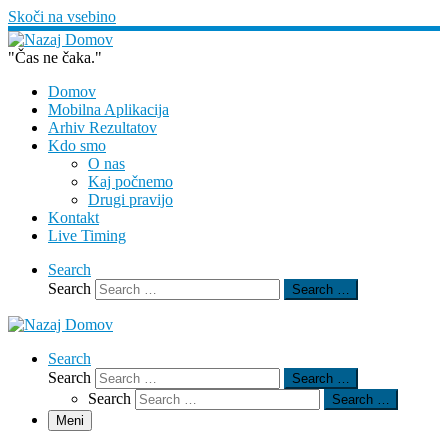
Skoči na vsebino
"Čas ne čaka."
Domov
Mobilna Aplikacija
Arhiv Rezultatov
Kdo smo
O nas
Kaj počnemo
Drugi pravijo
Kontakt
Live Timing
Search
Search
Search …
Search
Search
Search …
Search
Search …
Meni