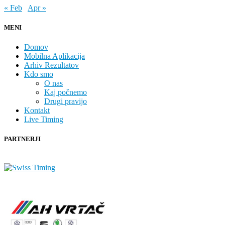
« Feb
Apr »
MENI
Domov
Mobilna Aplikacija
Arhiv Rezultatov
Kdo smo
O nas
Kaj počnemo
Drugi pravijo
Kontakt
Live Timing
PARTNERJI