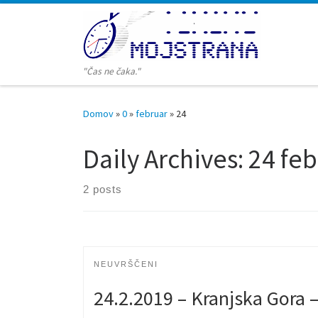
Skoči na vsebino
"Čas ne čaka."
Domov
»
0
»
februar
»
24
Daily Archives:
24 feb
2 posts
NEUVRŠČENI
24.2.2019 – Kranjska Gora –