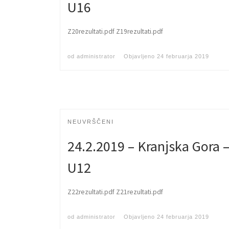
U16
Z20rezultati.pdf Z19rezultati.pdf
od
administrator
Objavljeno
24 februarja 2019
NEUVRŠČENI
24.2.2019 – Kranjska Gora –
U12
Z22rezultati.pdf Z21rezultati.pdf
od
administrator
Objavljeno
24 februarja 2019