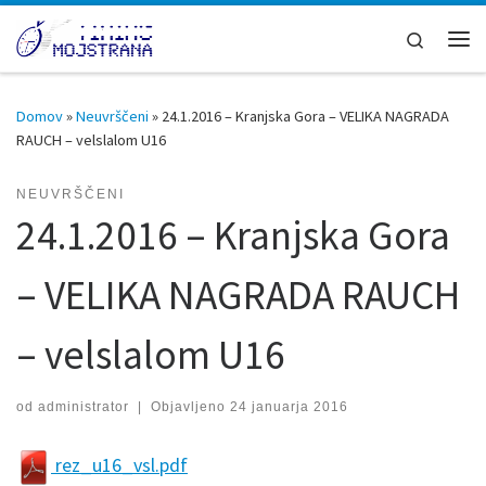
Skoči na vsebino
Search
Men
Domov
»
Neuvrščeni
»
24.1.2016 – Kranjska Gora – VELIKA NAGRADA
RAUCH – velslalom U16
NEUVRŠČENI
24.1.2016 – Kranjska Gora
– VELIKA NAGRADA RAUCH
– velslalom U16
od
administrator
|
Objavljeno
24 januarja 2016
rez_u16_vsl.pdf