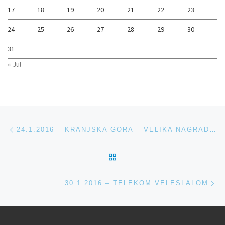
17
18
19
20
21
22
23
24
25
26
27
28
29
30
31
« Jul
Navigacija med prispevki
Previous post
24.1.2016 – KRANJSKA GORA – VELIKA NAGRADA RAUCH – VELESLALOM U14
BACK TO POST LIST
Ne
30.1.2016 – TELEKOM VELESLALOM