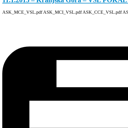
11.1.2015 – Kranjska Gora – VSL PO
ASK_MCE_VSL.pdf ASK_MCI_VSL.pdf ASK_CCE_VSL.pdf AS