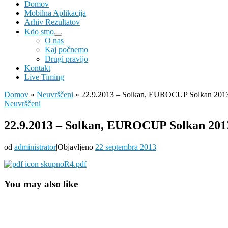
Domov
Mobilna Aplikacija
Arhiv Rezultatov
Kdo smo
O nas
Kaj počnemo
Drugi pravijo
Kontakt
Live Timing
Domov
»
Neuvrščeni
»
22.9.2013 – Solkan, EUROCUP Solkan 2013
Neuvrščeni
22.9.2013 – Solkan, EUROCUP Solkan 201
od
administrator
|
Objavljeno
22 septembra 2013
skupnoR4.pdf
You may also like