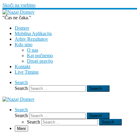
Skoči na vsebino
"Čas ne čaka."
Domov
Mobilna Aplikacija
Arhiv Rezultatov
Kdo smo
O nas
Kaj počnemo
Drugi pravijo
Kontakt
Live Timing
Search
Search
Search …
Search
Search
Search …
Search
Search …
Meni